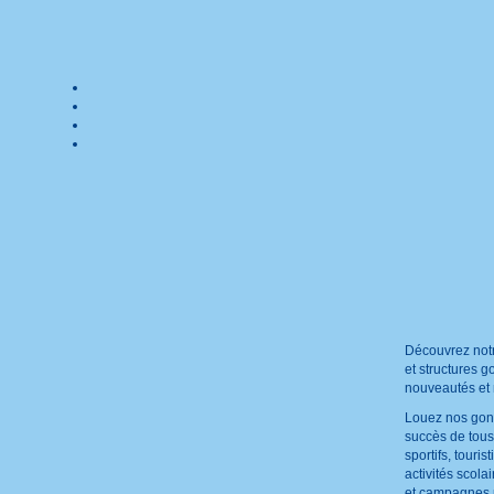
Découvrez notr
et structures g
nouveautés et 
Louez nos gonf
succès de tou
sportifs, touris
activités scolai
et campagnes p