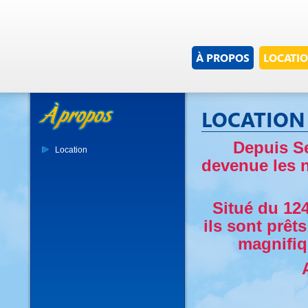
À PROPOS
LOCATI
LOCATION
Depuis Se
Location
devenue les 
Situé du 12
ils sont prêts
magnifiq