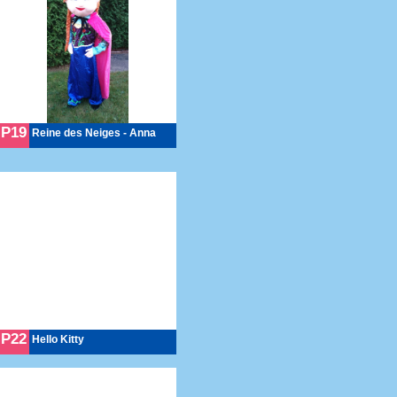
P19
Reine des Neiges - Anna
P22
Hello Kitty