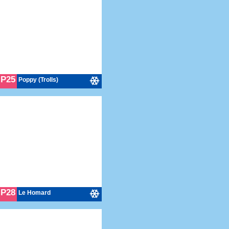
P25
Poppy (Trolls)
P28
Le Homard