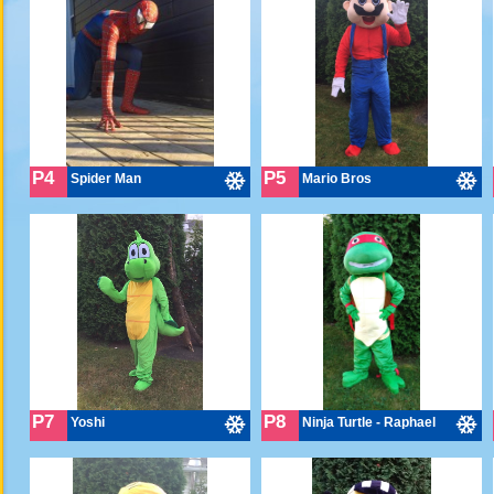
P4
P5
Spider Man
Mario Bros
P7
P8
Yoshi
Ninja Turtle - Raphael