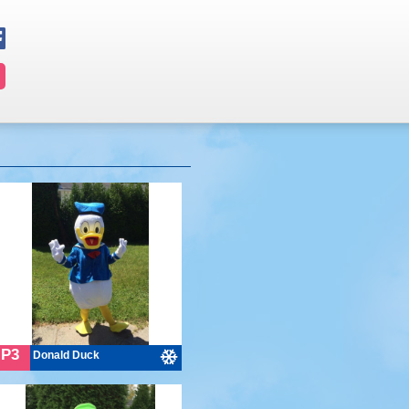
P3
Donald Duck