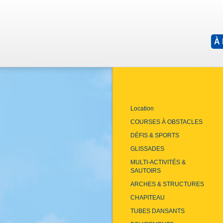
À
Location
COURSES À OBSTACLES
DÉFIS & SPORTS
GLISSADES
MULTI-ACTIVITÉS &
SAUTOIRS
ARCHES & STRUCTURES
CHAPITEAU
TUBES DANSANTS