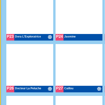
P23
P24
Dora L'Exploratrice
Jasmine
P26
P27
Docteur La Peluche
Caillou