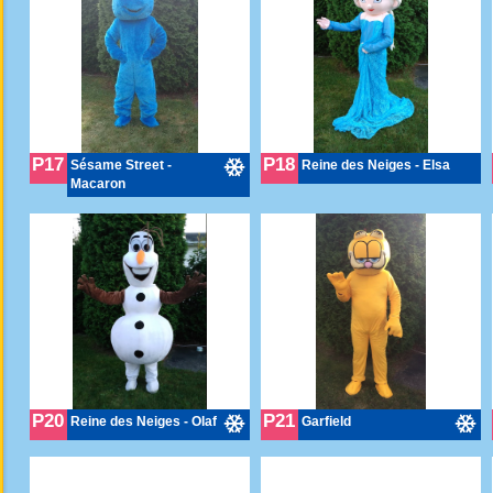
P17
P18
Sésame Street -
Reine des Neiges - Elsa
Macaron
P20
P21
Reine des Neiges - Olaf
Garfield