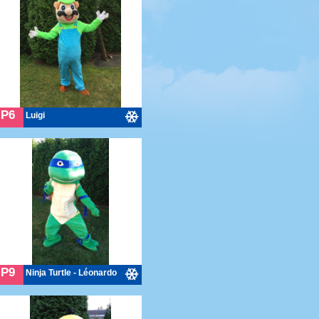
P6
Luigi
P9
Ninja Turtle - Léonardo