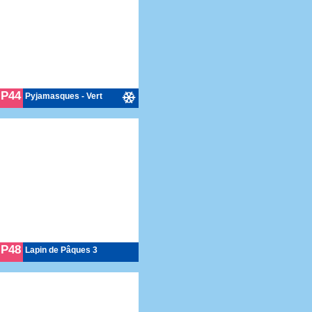
P44
Pyjamasques - Vert
P48
Lapin de Pâques 3