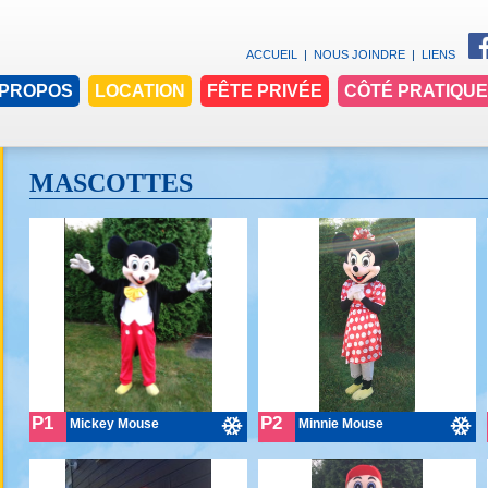
ACCUEIL
|
NOUS JOINDRE
|
LIENS
 PROPOS
LOCATION
FÊTE PRIVÉE
CÔTÉ PRATIQUE
MASCOTTES
P1
P2
Mickey Mouse
Minnie Mouse