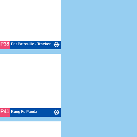
P38
Pat Patrouille - Tracker
P41
Kung Fu Panda