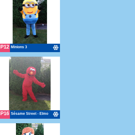
P12
Minions 3
P16
Sésame Street - Elmo