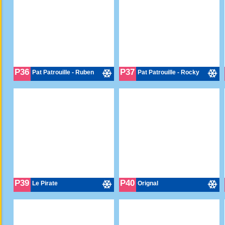
P36
P37
Pat Patrouille - Ruben
Pat Patrouille - Rocky
P39
P40
Le Pirate
Orignal