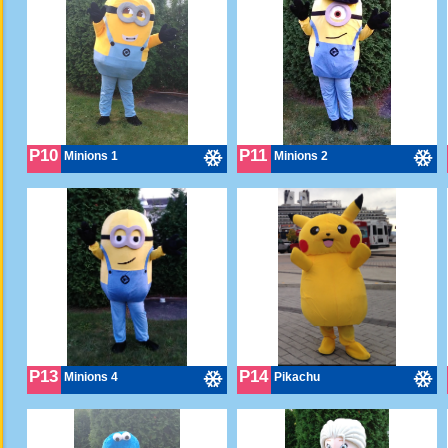
P10
P11
Minions 1
Minions 2
P13
P14
Minions 4
Pikachu