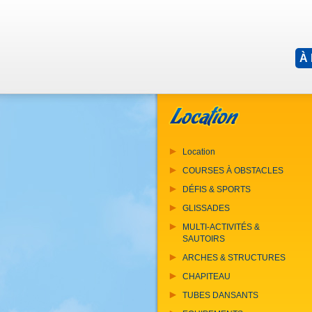
À
Location
COURSES À OBSTACLES
DÉFIS & SPORTS
GLISSADES
MULTI-ACTIVITÉS &
SAUTOIRS
ARCHES & STRUCTURES
CHAPITEAU
TUBES DANSANTS