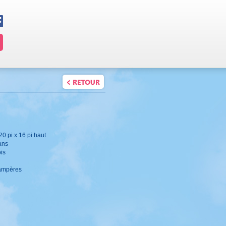
20 pi x 16 pi haut
ans
ois
 ampères