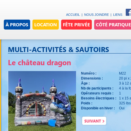
ACCUEIL
|
NOUS JOINDRE
|
LIENS
À PROPOS
LOCATION
FÊTE PRIVÉE
CÔTÉ PRATIQUE
MULTI-ACTIVITÉS & SAUTOIRS
Le château dragon
Numéro :
M22
Dimensions :
20 pi x 
Âge :
3 à 12 
Nb de participants :
4 à la f
Opérateurs requis :
1
Besoins électriques :
1 x 15
Poids :
325 lbs
Disponible en hiver :
Oui