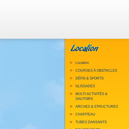
Location
COURSES À OBSTACLES
DÉFIS & SPORTS
GLISSADES
MULTI-ACTIVITÉS &
SAUTOIRS
ARCHES & STRUCTURES
CHAPITEAU
TUBES DANSANTS