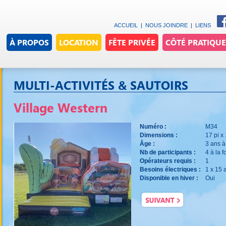
ACCUEIL
|
NOUS JOINDRE
|
LIENS
À PROPOS
LOCATION
FÊTE PRIVÉE
CÔTÉ PRATIQUE
MULTI-ACTIVITÉS & SAUTOIRS
Village Western
Numéro :
M34
Dimensions :
17 pi x 
Âge :
3 ans à
Nb de participants :
4 à la f
Opérateurs requis :
1
Besoins électriques :
1 x 15
Disponible en hiver :
Oui