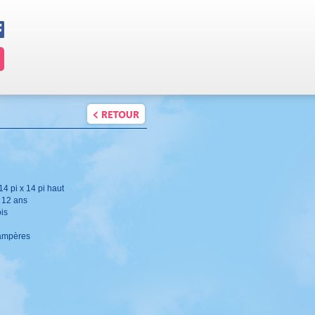
14 pi x 14 pi haut
 12 ans
ois
 ampères