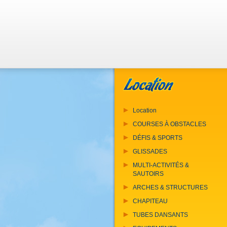
Location
COURSES À OBSTACLES
DÉFIS & SPORTS
GLISSADES
MULTI-ACTIVITÉS &
SAUTOIRS
ARCHES & STRUCTURES
CHAPITEAU
TUBES DANSANTS